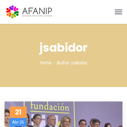
jsabidor
Home
Author: jsabidor
21
Abr 26