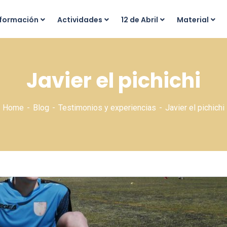
nformación
Actividades
12 de Abril
Material
Javier el pichichi
Home
Blog
Testimonios y experiencias
Javier el pichichi