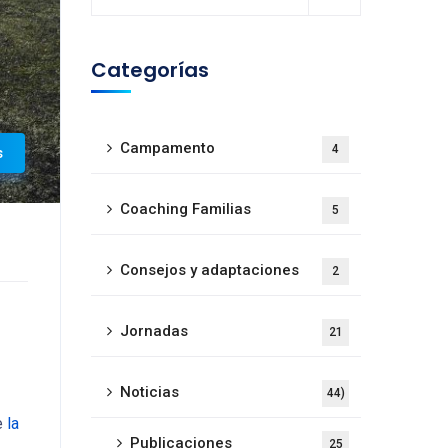
Categorías
Campamento
4
s
Coaching Familias
5
Consejos y adaptaciones
2
Jornadas
21
Noticias
44)
e
la
Publicaciones
25