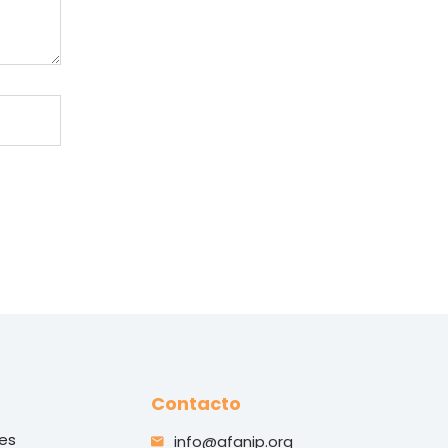
Contacto
les
info@afanip.org