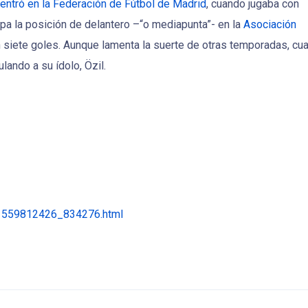
 entró en la Federación de Fútbol de Madrid
, cuando jugaba con
upa la posición de delantero –“o mediapunta”- en la
Asociación
con siete goles. Aunque lamenta la suerte de otras temporadas, cu
ando a su ídolo, Özil.
/1559812426_834276.html