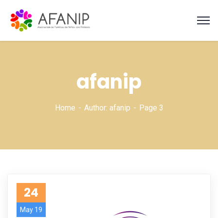
afanip
Home
Author: afanip
Page 3
24
May 19